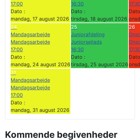
17:00
16:30
17:3
Dato :
Dato :
Dato
mandag, 17 august 2026
tirsdag, 18 august 2026
onsd
24
25
26
Mandagsarbejde
Juniorafdeling
Onsd
Mandagsarbejde
Juniorsejlads
Onsd
17:00
16:30
17:3
Dato :
Dato :
Dato
mandag, 24 august 2026
tirsdag, 25 august 2026
onsd
31
Mandagsarbejde
Mandagsarbejde
17:00
Dato :
mandag, 31 august 2026
Kommende begivenheder