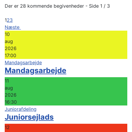
Der er 28 kommende begivenheder
- Side 1 / 3
1
2
3
Næste
10
aug
2026
17:00
Mandagsarbejde
Mandagsarbejde
11
aug
2026
16:30
Juniorafdeling
Juniorsejlads
12