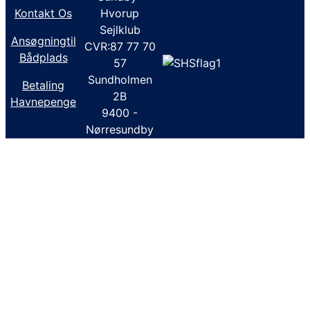
Kontakt Os
Hvorup
Sejlklub
Ansøgningtil
CVR:87 77 70
Bådplads
57
Sundholmen
Betaling
2B
Havnepenge
9400 -
Nørresundby