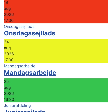
19
aug
2026
17:30
Onsdagssejllads
Onsdagssejllads
24
aug
2026
17:00
Mandagsarbejde
Mandagsarbejde
25
aug
2026
16:30
Juniorafdeling