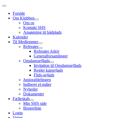
Forside
Om Klubben
Om os
Kontakt SHS
Ansøgning til bådplads
Kalender
Til Medlemmer
Referater
Referater Arkiv
Generalforsamlinger
Onsdagssejllads
Invitation til Onsdagssejllads
Regler kapsejlads
Flids-sejlads
Juniorafdelingen
Indberet el-måler
Nyheder
Dokumenter
Fælleskab
Min SHS side
Brugerliste
Login
Vejret