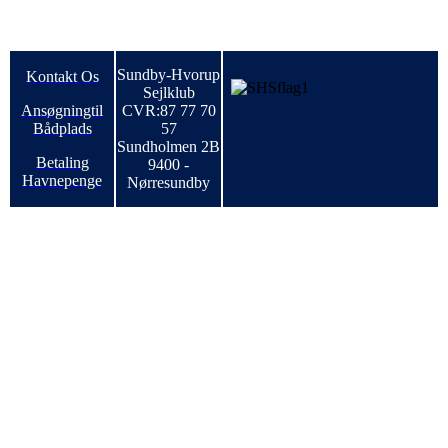
Sundby-Hvorup
Kontakt Os
Sejlklub
Ansøgningtil
CVR:87 77 70
Bådplads
57
Sundholmen 2B
Betaling
9400 -
Havnepenge
Nørresundby